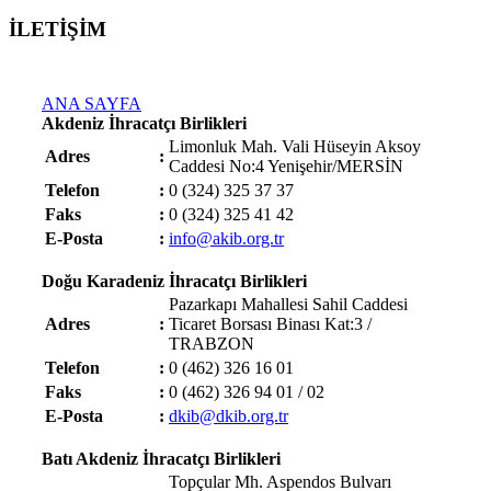
İLETİŞİM
ANA SAYFA
Akdeniz İhracatçı Birlikleri
Limonluk Mah. Vali Hüseyin Aksoy
Adres
:
Caddesi No:4 Yenişehir/MERSİN
Telefon
:
0 (324) 325 37 37
Faks
:
0 (324) 325 41 42
E-Posta
:
info@akib.org.tr
Doğu Karadeniz İhracatçı Birlikleri
Pazarkapı Mahallesi Sahil Caddesi
Adres
:
Ticaret Borsası Binası Kat:3 /
TRABZON
Telefon
:
0 (462) 326 16 01
Faks
:
0 (462) 326 94 01 / 02
E-Posta
:
dkib@dkib.org.tr
Batı Akdeniz İhracatçı Birlikleri
Topçular Mh. Aspendos Bulvarı