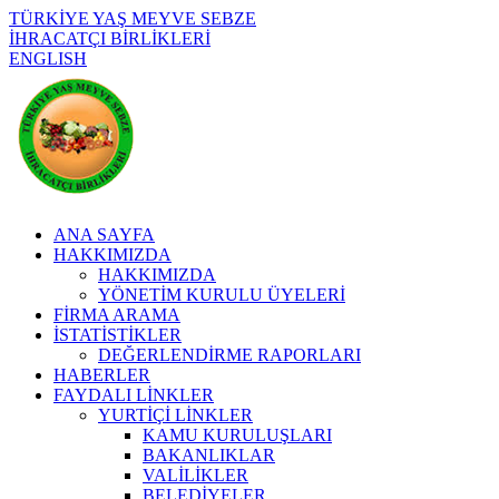
TÜRKİYE YAŞ MEYVE SEBZE
İHRACATÇI BİRLİKLERİ
ENGLISH
ANA SAYFA
HAKKIMIZDA
HAKKIMIZDA
YÖNETİM KURULU ÜYELERİ
FİRMA ARAMA
İSTATİSTİKLER
DEĞERLENDİRME RAPORLARI
HABERLER
FAYDALI LİNKLER
YURTİÇİ LİNKLER
KAMU KURULUŞLARI
BAKANLIKLAR
VALİLİKLER
BELEDİYELER