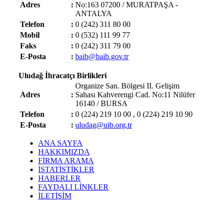
Adres
:
No:163 07200 / MURATPAŞA -
ANTALYA
Telefon
:
0 (242) 311 80 00
Mobil
:
0 (532) 111 99 77
Faks
:
0 (242) 311 79 00
E-Posta
:
baib@baib.gov.tr
Uludağ İhracatçı Birlikleri
Organize San. Bölgesi II. Gelişim
Adres
:
Sahası Kahverengi Cad. No:11 Nilüfer
16140 / BURSA
Telefon
:
0 (224) 219 10 00 , 0 (224) 219 10 90
E-Posta
:
uludag@uib.org.tr
ANA SAYFA
HAKKIMIZDA
FİRMA ARAMA
İSTATİSTİKLER
HABERLER
FAYDALI LİNKLER
İLETİŞİM