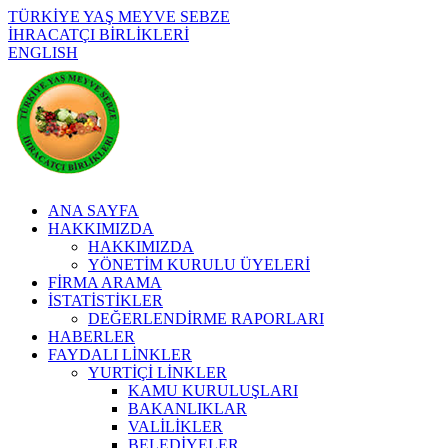
TÜRKİYE YAŞ MEYVE SEBZE
İHRACATÇI BİRLİKLERİ
ENGLISH
ANA SAYFA
HAKKIMIZDA
HAKKIMIZDA
YÖNETİM KURULU ÜYELERİ
FİRMA ARAMA
İSTATİSTİKLER
DEĞERLENDİRME RAPORLARI
HABERLER
FAYDALI LİNKLER
YURTİÇİ LİNKLER
KAMU KURULUŞLARI
BAKANLIKLAR
VALİLİKLER
BELEDİYELER